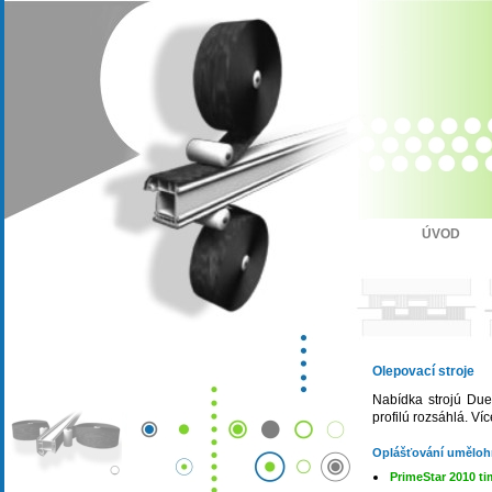
ÚVOD
Olepovací stroje
Nabídka strojú Dues
profilú rozsáhlá. Ví
Oplášťování uměloh
PrimeStar 2010
ti