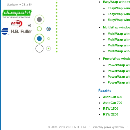
EasyWrap windo
distributor v CZ a SK
EasyWrap win
EasyWrap win
EasyWrap win
MultiWrap windo
MultiWrap win
MultiWrap win
MultiWrap win
MultiWrap win
PowerWrap wind
PowerWrap wi
PowerWrap wi
PowerWrap wi
PowerWrap wi
Řezačky
AutoCut 400
AutoCut 700
RSW 1500
RSW 2200
© 2009 - 2010
VINCENTE s.r.o.
: Všechny práva vyhrazeny 